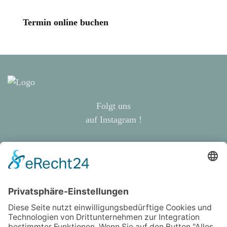
Termin online buchen
Folgt uns
auf Instagram !
Abraham-Lincoln-Straße 4
99423 Weimar
kontakt@zahnarztpraxis-weimar.de
03643 - 502247