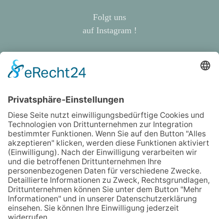
Folgt uns
auf Instagram !
Abraham-Lincoln-Straße 4
99423 Weimar
kontakt@zahnarztpraxis-weimar.de
03643 - 502247
03643 - 772984
Über uns / Praxisteam
Philosophie
Terminbuchung
Kontakt