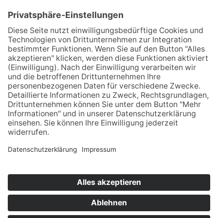
99423 Weimar
kontakt@zahnarztpraxis-weimar.de
03643 - 502247
03643 - 772984
Über uns / Praxisteam
Philosophie
Terminbuchung
Kontakt
Datenschutz
Impressum