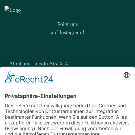
Folgt uns
auf Instagram !
Abraham-Lincoln-Straße 4
99423 Weimar
kontakt@zahnarztpraxis-weimar.de
03643 - 502247
03643 - 772984
Über uns / Praxisteam
Philosophie